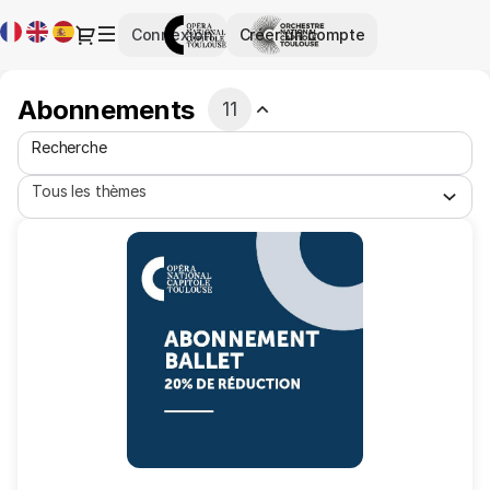
Liste
Langue
Dialogue
Connexion
Créer un compte
des
courante
produits
-
Abonnements
11
Opéra
et
Recherche
Orchestre
national
Tous les thèmes
du
Capitole
11
ABONNEMENT
de
produits
BALLET
Toulouse
listés