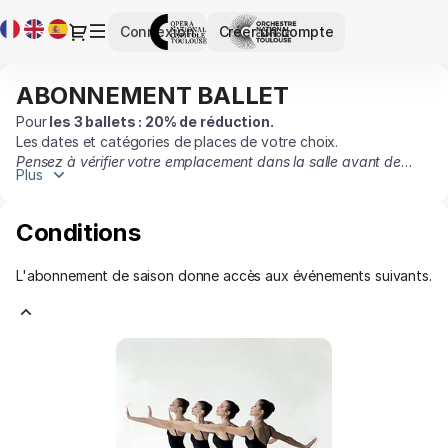
Abonnements
Langue
Dialogue
Connexion
Créer un compte
[ABONNEMENT
courante
BALLET]
-
ABONNEMENT BALLET
ABONNEMENT
Opéra
BALLET
et
Pour
les 3 ballets :
20% de réduction.
Les dates et catégories de places de votre choix.
Orchestre
Pensez à vérifier votre emplacement dans la salle avant de
national
Plus
valider le panier.
du
Capitole
Conditions
de
Toulouse
L'abonnement de saison donne accès aux événements suivants.
MAÎTRES
AMÉRICAINS