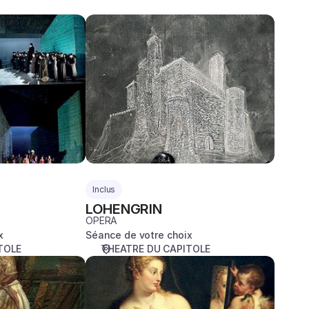
LOHENGRIN
Inclus
LOHENGRIN
OPERA
x
Séance de votre choix
TOLE
THEATRE DU CAPITOLE
LE
COURONNEMENT
DE
POPPÉE