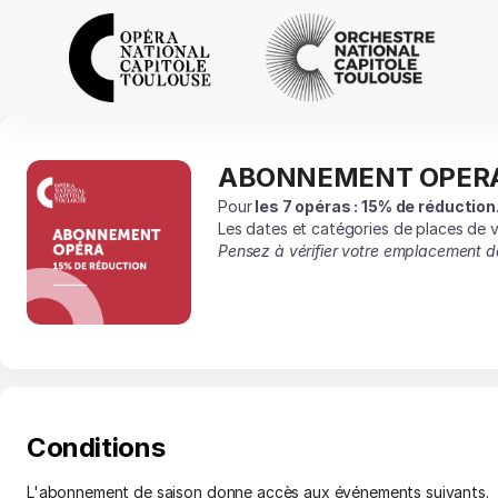
Abonnements
[ABONNEMENT
OPERA]
-
Opéra
et
Orchestre
ABONNEMENT OPER
ABONNEMENT
national
OPERA
Pour
les 7 opéras :
15% de réduction
du
Les dates et catégories de places de v
Capitole
Pensez à vérifier votre emplacement dan
de
Toulouse
Conditions
L'abonnement de saison donne accès aux événements suivants.