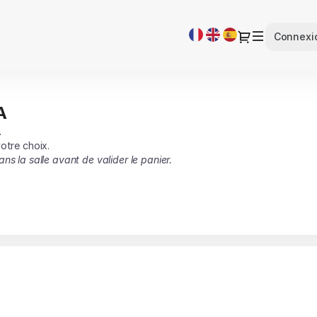
Langue
Dialogue
Connexi
courante
A
.
otre choix.
s la salle avant de valider le panier.