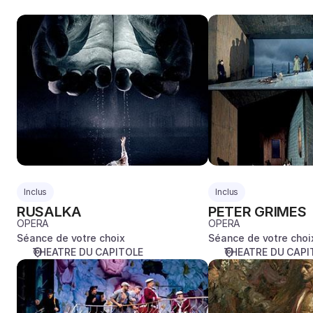
RUSALKA
PETER
GRIMES
Inclus
Inclus
RUSALKA
PETER GRIMES
OPERA
OPERA
Séance de votre choix
Séance de votre choi
THEATRE DU CAPITOLE
THEATRE DU CAPI
LE
LE
BARBIER
ROI
DE
ARTHUS
SÉVILLE