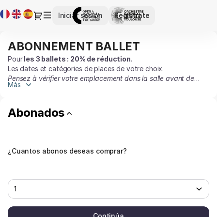
Abono:
Idioma
Diálogo
Iniciar sesión
Regístrate
abonados
actual
-
Opéra
ABONNEMENT BALLET
ABONNEMENT
et
BALLET
Orchestre
Pour
les 3 ballets :
20% de réduction.
Les dates et catégories de places de votre choix.
national
Pensez à vérifier votre emplacement dans la salle avant de
du
Más
valider le panier.
Capitole
de
Abonados
Toulouse
¿Cuantos abonos deseas comprar?
Continúa