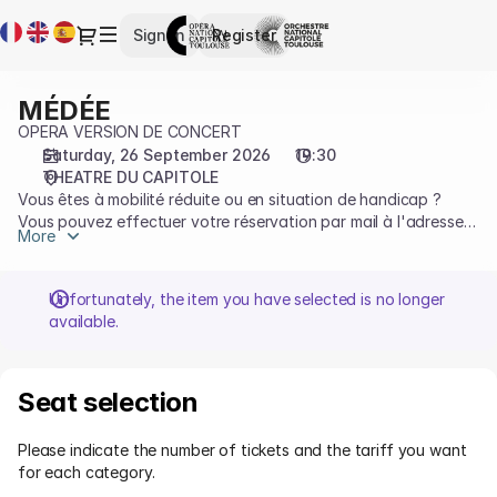
Seat
Current
Dialog
Sign in
Register
selection
Language
[THEATRE
DU
MÉDÉE
MÉDÉE
CAPITOLE
OPERA VERSION DE CONCERT
|
Saturday, 26 September 2026
19:30
26.09.2026
THEATRE DU CAPITOLE
-
Vous êtes à mobilité réduite ou en situation de handicap ?
19:30
Vous pouvez effectuer votre réservation par mail à l'adresse
|
More
accessibilité@capitole.toulouse.fr ou au 05 67 73 83 19.
MÉDÉE]
Plus d'informations sur l'accessilité sur notre
page dédiée
-
Unfortunately, the item you have selected is no longer
Opéra
Choose at
available.
et
least 1 item
Choose at
at tariff
Orchestre
least 1 item
"PLEIN
Choose at
national
at tariff
Seat selection
TARIF" or
least 1 item
du
"PLEIN
Choose at
"PASS
at tariff
Capitole
TARIF" or
least 1 item
TOULOUSE+
"PLEIN
Choose at
Choose at
Please indicate the number of tickets and the tariff you want
de
"PASS
at tariff
(5%)" or
TARIF" or
least 1 item
least 1 item at
for each category.
TOULOUSE+
"PLEIN
Toulouse
"PASS
"PASS
at tariff
tariff "PLEIN