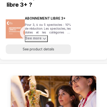
libre 3+ ?
ABONNEMENT LIBRE 3+
Pour 3, 4 ou 5 spectacles : 10%
de réduction. Les spectacles, les
dates et les catégories de
places de votre choix. Pensez à
See more
vérifier votre emplacement dans
la salle avant de valider le
panier.
See product details