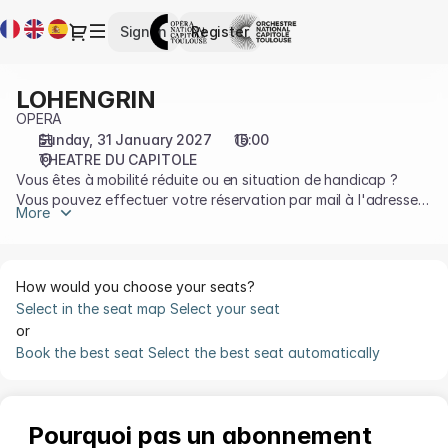
Seat
Current
Dialog
Sign in
Register
selection
Language
[THEATRE
DU
LOHENGRIN
LOHENGRIN
CAPITOLE
OPERA
|
Sunday, 31 January 2027
15:00
31.01.2027
THEATRE DU CAPITOLE
-
Vous êtes à mobilité réduite ou en situation de handicap ?
15:00
Vous pouvez effectuer votre réservation par mail à l'adresse
|
More
accessibilité@capitole.toulouse.fr ou au 05 67 73 83 19.
LOHENGRIN]
Plus d'informations sur l'accessilité sur notre
page dédiée
-
Opéra
How would you choose your seats?
et
Select in the seat map
Select your seat
Orchestre
or
national
Book the best seat
Select the best seat automatically
du
Capitole
de
Toulouse
Pourquoi pas un abonnement