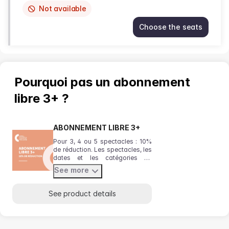
Not available
This
item
Choose the seats
is
ASMIK
out
GRIGORIAN
of
Mon
availability
25
Jan
Pourquoi pas un abonnement
20:00
from
libre 3+ ?
10.00
EUR
to
ABONNEMENT LIBRE 3+
20.00
Pour 3, 4 ou 5 spectacles : 10%
EUR
de réduction. Les spectacles, les
dates et les catégories de
places de votre choix. Pensez à
See more
vérifier votre emplacement dans
la salle avant de valider le
panier.
See product details