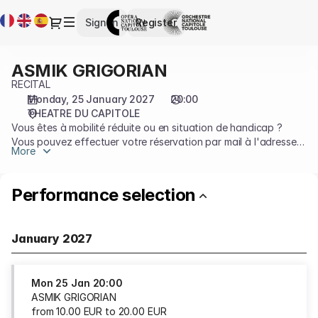
Performance
Current
Dialog
Sign in
Register
selection
Language
[ASMIK
GRIGORIAN]
ASMIK GRIGORIAN
ASMIK
-
GRIGORIAN
RECITAL
Opéra
Monday, 25 January 2027
20:00
et
THEATRE DU CAPITOLE
Orchestre
Vous êtes à mobilité réduite ou en situation de handicap ?
national
Vous pouvez effectuer votre réservation par mail à l'adresse
du
More
accessibilité@capitole.toulouse.fr ou au 05 67 73 83 19.
Capitole
Plus d'informations sur l'accessilité sur notre
page dédiée
de
Performance selection
Toulouse
January 2027
Mon
25 Jan
20:00
ASMIK GRIGORIAN
from
10
.
00
EUR
to
20
.
00
EUR