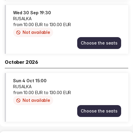
of
27
availability
Sep
Wed
30 Sep
19:30
15:00
RUSALKA
from
from
10
.
00
EUR
to
130
.
00
EUR
10.00
Not available
This
EUR
item
to
Choose the seats
is
130.00
RUSALKA
out
EUR
Wed
of
30
October 2026
availability
Sep
19:30
from
Sun
4 Oct
15:00
10.00
RUSALKA
EUR
from
10
.
00
EUR
to
130
.
00
EUR
to
130.00
Not available
This
EUR
item
Choose the seats
is
RUSALKA
out
Sun
of
4
availability
Oct