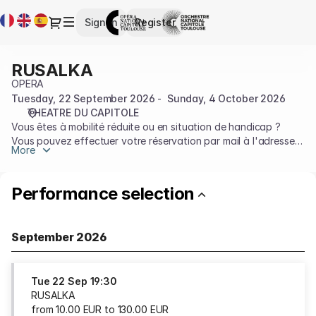
Performance
Current
Dialog
Sign in
Register
selection
Language
[RUSALKA]
-
RUSALKA
RUSALKA
Opéra
OPERA
et
Tuesday, 22 September 2026
Sunday, 4 October 2026
Orchestre
THEATRE DU CAPITOLE
national
Vous êtes à mobilité réduite ou en situation de handicap ?
du
Vous pouvez effectuer votre réservation par mail à l'adresse
Capitole
More
accessibilité@capitole.toulouse.fr ou au 05 67 73 83 19.
de
Plus d'informations sur l'accessilité sur notre
page dédiée
Toulouse
Performance selection
September 2026
Tue
22 Sep
19:30
RUSALKA
from
10
.
00
EUR
to
130
.
00
EUR