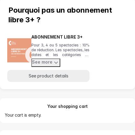
15:00
Pourquoi pas un abonnement
from
10.00
libre 3+ ?
EUR
to
130.00
ABONNEMENT LIBRE 3+
EUR
Pour 3, 4 ou 5 spectacles : 10%
de réduction. Les spectacles, les
dates et les catégories de
places de votre choix. Pensez à
See more
vérifier votre emplacement dans
la salle avant de valider le
panier.
See product details
Your shopping cart
Your cart is empty.