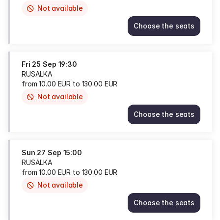
Not available
This
item
Choose the seats
is
RUSALKA
out
Tue
of
22
availability
Sep
Fri
25 Sep
19:30
19:30
RUSALKA
from
from
10
.
00
EUR
to
130
.
00
EUR
10.00
Not available
This
EUR
item
to
Choose the seats
is
130.00
RUSALKA
out
EUR
Fri
of
25
availability
Sep
Sun
27 Sep
15:00
19:30
RUSALKA
from
from
10
.
00
EUR
to
130
.
00
EUR
10.00
Not available
This
EUR
item
to
Choose the seats
is
130.00
RUSALKA
out
EUR
Sun