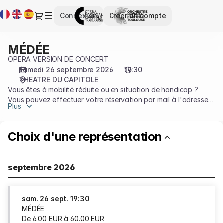
Sélection
Langue
Dialogue
Connexion
Créer un compte
de
courante
la
représentation
MÉDÉE
MÉDÉE
[MÉDÉE]
OPERA VERSION DE CONCERT
-
samedi 26 septembre 2026
19:30
Opéra
THEATRE DU CAPITOLE
et
Vous êtes à mobilité réduite ou en situation de handicap ?
Orchestre
Vous pouvez effectuer votre réservation par mail à l'adresse
national
Plus
accessibilité@capitole.toulouse.fr ou au 05 67 73 83 19.
du
Plus d'informations sur l'accessilité sur notre
page dédiée
Capitole
Choix d'une représentation
de
Toulouse
septembre 2026
sam.
26 sept.
19:30
MÉDÉE
De
6
.
00
EUR
à
60
.
00
EUR