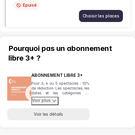
Epuisé
This
item
Choisir les places
is
MÉDÉE
out
sam.
of
26
availability
sept.
19:30
Pourquoi pas un abonnement
De
6.00
libre 3+ ?
EUR
à
60.00
ABONNEMENT LIBRE 3+
EUR
Pour 3, 4 ou 5 spectacles : 10%
de réduction. Les spectacles, les
dates et les catégories de
places de votre choix. Pensez à
Voir plus
vérifier votre emplacement dans
la salle avant de valider le
panier.
Voir les détails