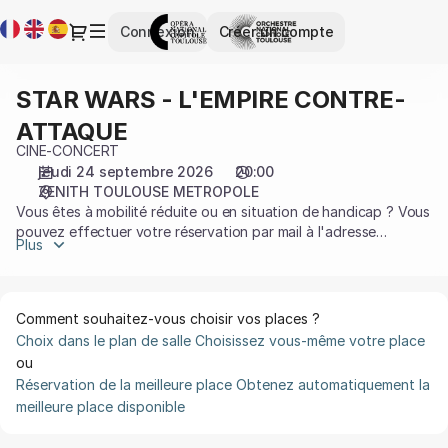
Choix
Langue
Dialogue
Connexion
Créer un compte
des
courante
places
[ZENITH
STAR WARS - L'EMPIRE CONTRE-
STAR
TOULOUSE
WARS
METROPOLE
ATTAQUE
-
|
CINE-CONCERT
L'EMPIRE
24.09.2026
jeudi 24 septembre 2026
20:00
CONTRE-
-
ZENITH TOULOUSE METROPOLE
ATTAQUE
20:00
Vous êtes à mobilité réduite ou en situation de handicap ? Vous
|
pouvez effectuer votre réservation par mail à l'adresse
Plus
accessibilité@capitole.toulouse.fr ou au 05 67 73 83 19.
STAR
Plus d'informations sur l'accessilité sur notre
page dédiée
WARS
-
L'EMPIRE
Comment souhaitez-vous choisir vos places ?
CONTRE-
Choix dans le plan de salle
Choisissez vous-même votre place
ATTAQUE]
ou
-
Réservation de la meilleure place
Obtenez automatiquement la
Opéra
meilleure place disponible
et